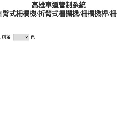
高雄車道管制系統
直臂式柵欄機/折臂式柵欄機/柵欄機桿/
 目前第
頁