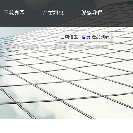
下載專區
企業訊息
聯絡我們
目前位置 :
首頁
產品列表
欄機/直臂式柵欄機/折臂式柵欄機/柵欄機桿/柵欄機欄杆