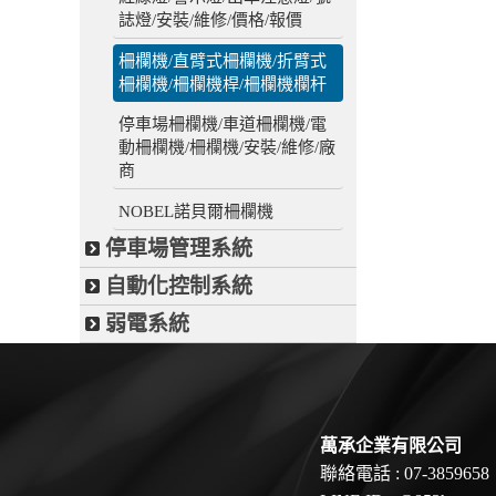
誌燈/安裝/維修/價格/報價
柵欄機/直臂式柵欄機/折臂式
柵欄機/柵欄機桿/柵欄機欄杆
停車場柵欄機/車道柵欄機/電
動柵欄機/柵欄機/安裝/維修/廠
商
NOBEL諾貝爾柵欄機
停車場管理系統
自動化控制系統
弱電系統
萬承企業有限公司
聯絡電話 : 07-3859658