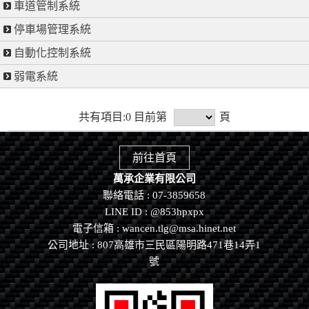
車道管制系統
停車場管理系統
自動化控制系統
弱電系統
共有項目:0 目前第
頁
前往首頁
萬承企業有限公司
聯絡電話 : 07-3859658
LINE ID :
@853hpxpx
電子信箱 : wancen.tlg@msa.hinet.net
公司地址 : 807高雄市三民區陽明路471巷14弄1
號