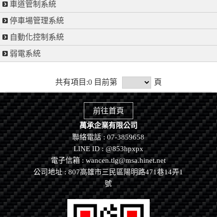
車道管制系統
停車場管理系統
自動化控制系統
弱電系統
共有項目:0 目前第
頁
前往首頁
萬承企業有限公司
聯絡電話 : 07-3859658
LINE ID :
@853hpxpx
電子信箱 : wancen.tlg@msa.hinet.net
公司地址 : 807高雄市三民區陽明路471巷14弄1
號