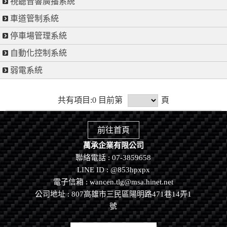
視聽音響廣播系統
車道管制系統
停車場管理系統
自動化控制系統
弱電系統
共有項目:0 目前第
頁
前往首頁
萬承企業有限公司
聯絡電話 : 07-3859658
LINE ID :
@853hpxpx
電子信箱 : wancen.tlg@msa.hinet.net
公司地址 : 807高雄市三民區陽明路471巷14弄1
號