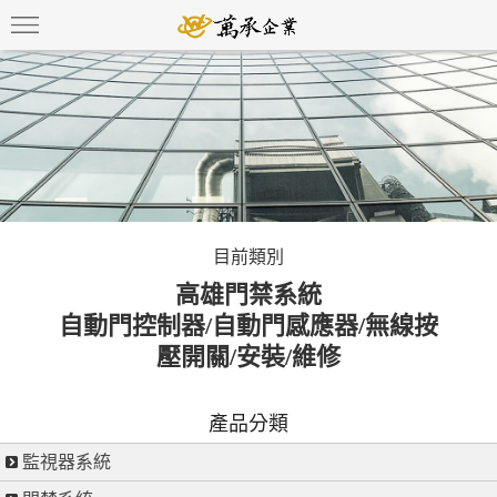
目前類別
高雄門禁系統
自動門控制器/自動門感應器/無線按
壓開關/安裝/維修
產品分類
監視器系統