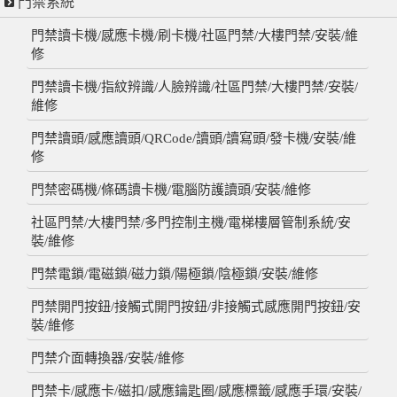
門禁系統
門禁讀卡機/感應卡機/刷卡機/社區門禁/大樓門禁/安裝/維
修
門禁讀卡機/指紋辨識/人臉辨識/社區門禁/大樓門禁/安裝/
維修
門禁讀頭/感應讀頭/QRCode/讀頭/讀寫頭/發卡機/安裝/維
修
門禁密碼機/條碼讀卡機/電腦防護讀頭/安裝/維修
社區門禁/大樓門禁/多門控制主機/電梯樓層管制系統/安
裝/維修
門禁電鎖/電磁鎖/磁力鎖/陽極鎖/陰極鎖/安裝/維修
門禁開門按鈕/接觸式開門按鈕/非接觸式感應開門按鈕/安
裝/維修
門禁介面轉換器/安裝/維修
門禁卡/感應卡/磁扣/感應鑰匙圈/感應標籤/感應手環/安裝/