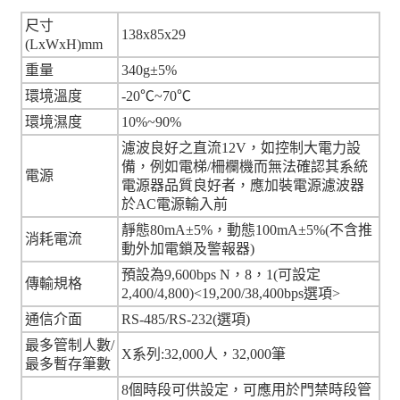
尺寸
138x85x29
(LxWxH)mm
重量
340g±5%
環境溫度
-20℃~70℃
環境濕度
10%~90%
濾波良好之直流12V，如控制大電力設
備，例如電梯/柵欄機而無法確認其系統
電源
電源器品質良好者，應加裝電源濾波器
於AC電源輸入前
靜態80mA±5%，動態100mA±5%(不含推
消耗電流
動外加電鎖及警報器)
預設為9,600bps N，8，1(可設定
傳輸規格
2,400/4,800)<19,200/38,400bps選項>
通信介面
RS-485/RS-232(選項)
最多管制人數/
X系列:32,000人，32,000筆
最多暫存筆數
8個時段可供設定，可應用於門禁時段管