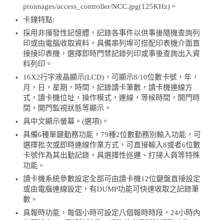
proimages/access_controller/NCC.jpg(125KHz)。
卡鐘特點:
採用非揮發性記憶體，記錄各事件以供事後隨機查詢列
印或由電腦收取資料。具備串列埠可搭配印表機介面直
接接印表機，選擇即時門禁記錄列印或事後查詢出入資
料列印。
16X2行字液晶顯示(LCD)，可顯示8/10位數卡號，年，
月，日，星期，時間，記錄讀卡筆數，讀卡機連線方
式，讀卡機位址，操作模式，連線，等候時間，開門時
間，開門監視狀態等顯示。
具中文顯示螢幕。(選項)。
具備6種單鍵勤務功能，79種2位數勤務別輸入功能，可
選擇批次或即時連線作業方式，可直接輸入8或者6位數
卡號作為其出勤記錄，具選擇性巡邏、打掃人員等特殊
功能。
讀卡機系統參數設定全部可由讀卡機12位鍵盤直接設定
或由電腦連線設定，有DUMP功能可快速收取之記錄筆
數。
具報時功能，每個小時可設定八個報時時段，24小時內