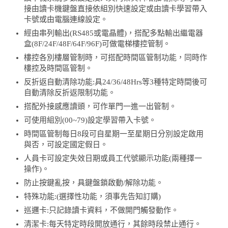
接由讀卡機鍵盤直接依組別快速設定或由讀卡學習帶入
卡號或由電腦連線設定。
經由串列輸出(RS485或電晶體)，搭配多點輸出繼電器
盒(8F/24F/48F/64F/96F)可做電梯樓控管制。
樓控各別樓層管制時，可搭配時間區管制功能，同時作
樓控及時間區管制。
反折返自動清除功能:具24/36/48Hrs等3種特定時間後可
自動清除反折返限制功能。
搭配外接感應讀頭，可作單門一進一出管制。
可使用組別(00~79)設定學習帶入卡號。
時間區管制每日8段可自星期一至星期日分別設定啟用
與否，可設定國定假日。
人員卡可設定失效日期或員工代號顯示功能(兩種擇一
操作)。
防止按鍵亂按，具鍵盤鎖啟動/解除功能。
特殊功能:(選擇性功能，須事先告知訂購)
巡邏卡:只記錄讀卡資料，不做開門觸發動作。
清潔卡:每天特定時段開放通行，其餘時段禁止通行。