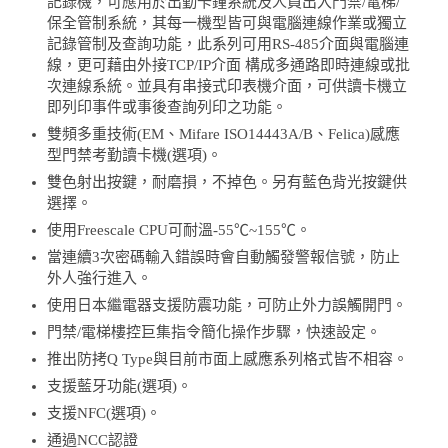
記錄機，可應用於出勤卡鐘系統及人員出入門禁/電梯/
保全管制系統，其每一機型皆可與電腦連線作業或獨立
記錄管制及查詢功能，此系列可用RS-485介面與電腦連
線，更可藉由外接TCP/IP介面 構成多通路即時連線或批
次連線系統。並具有串接式印表機介面，可供讀卡機立
即列印事件或事後查詢列印之功能。
雙頻多重技術(EM、Mifare ISO14443A/B、Felica)感應
型門禁考勤讀卡機(選項)。
雙色射出按鍵，耐磨損，不掉色。另有藍色背光按鍵供
選擇。
使用Freescale CPU可耐溫-55℃~155℃。
當連續3次密碼輸入錯誤時會自動觸發警報信號，防止
外人強行進入。
使用日本繼電器支援防震功能，可防止外力誤觸開門。
門禁/電梯樓控巨集指令簡化操作步驟，快速設定。
推出防拷Q Type與目前市面上感應系列格式皆不相容。
支援藍牙功能(選項)。
支援NFC(選項)。
通過NCC認證