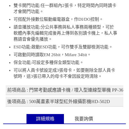
雙卡開門功能:任一群組內2張卡，特定時間內同時讀卡
才會開門功能。
可搭配外接數位驅動繼電器盒，作DI/DO控制。
語音播放功能:分公共事務與私人事務兩種類型，可於
軟體內事先編輯完成後再上傳到各別讀卡機上，私人事
務語音會優先播放。
ESD功能:啟動ESD功能，可作雙手及雙腳檢測功能。
可啟動同時讀取EM 26bit，Mifare 34bit。
保全功能:可設定多種保全類型功能。
可以將人員卡號設定成3張母卡，如要刪除全部人員卡
號時，這3張已帶入的母卡不會因設定時清除。
前項商品 : 門禁考勤感應讀卡機 / 埋入型連線型單機 PP-36
後項商品 : 500萬畫素半球型紅外線攝影機HD-502D
詳細規格
我要詢價