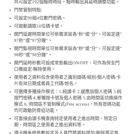
共可設定192個報時時段。報時輸出具延時調整功能。
門禁管制特點:
可設定90組4位數門密碼。
可啟動讀取10位碼卡號。
開門延遲時間單位可依需求設為"秒"或"分"，可設定達”
97秒”或”97分鐘”。
開門監視時間單位可依需求設為"秒"或"分"，可設定達”
98秒”或”98分鐘”。
開門延時秒數可設成常態輸出ON/OFF，可作為保全門
口機設定/解除使用。
使用者之資料包含使用者之識別證碼/組別/個人密碼/卡
片有效日期或者員工代碼/姓名。
可選擇多種操作模式：1.純讀卡 2.感應加個人密碼 3.純
按門密碼 4.單獨按卡號及個人密碼 5.由時間區切換操作
模式 6. 時間區不管制模式(Free access)，所有密碼功能
均可啟動防脅迫功能。
可直接由讀卡機查詢特定使用者之進出時間、特定日
期、時間區之使用者之進出資料等。
讀卡機系統參數設定及人員門禁資料增加/刪除等可直